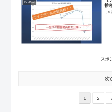
【
RiceBowl
推
この
スポ
次
1
2