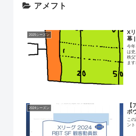
アメフト
X
2025シーズン
幕 
今年
は史
秩父
ます
【ア
2024シーズン
ボ
この
ント