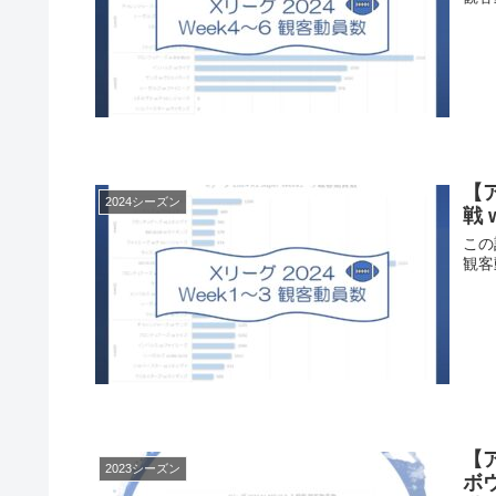
【ア
2024シーズン
戦 
この
観客
【ア
2023シーズン
ボ