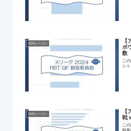
【ア
2024シーズン
ボ
数
この
ント
【ア
2024シーズン
戦 
この
観客