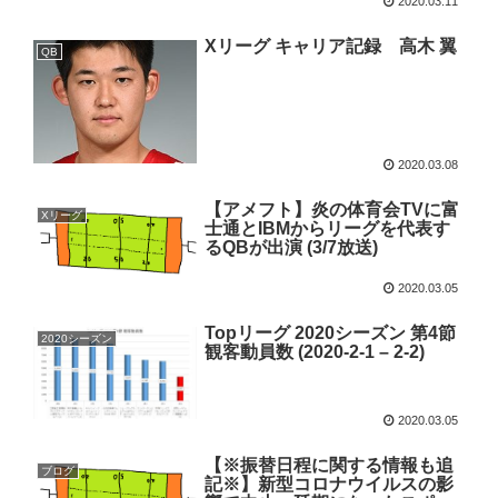
2020.03.11
Xリーグ キャリア記録 高木 翼
QB
2020.03.08
【アメフト】炎の体育会TVに富
Xリーグ
士通とIBMからリーグを代表す
るQBが出演 (3/7放送)
2020.03.05
Topリーグ 2020シーズン 第4節
2020シーズン
観客動員数 (2020-2-1 – 2-2)
2020.03.05
【※振替日程に関する情報も追
ブログ
記※】新型コロナウイルスの影