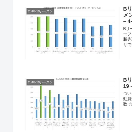
B
2018-19シーズン
メン
– 4
Bリ
ーフ
勝先
りで
Bリ
2018-19シーズン
19 
つい
動員
数 