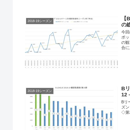
【
2018-19シーズン
の
今回
ポッ
の観
合に
Bリ
2018-19シーズン
12 
Bリ
ズン
◇第