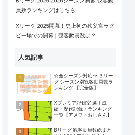
Bリーグ 2025-2026シーズン開幕 観客動
員数ランキングはこちら
Xリーグ 2025開幕！史上初の秩父宮ラグ
ビー場での開幕 | 観客動員数は？
人気記事
☆全シーズン対応☆ Ｂリー
グ シーズン別観客動員数ラ
ンキング 【完全版】
Xプレミア記録室 選手成
績・歴代記録・ランキング
一覧【アメフトおじさん】
Bリーグ 観客動員数総まと