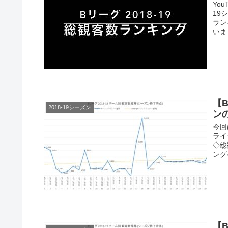
Yo
19
ラン
いま
【
2018-19シーズン
ン
今回
ライ
◇総
ング
【