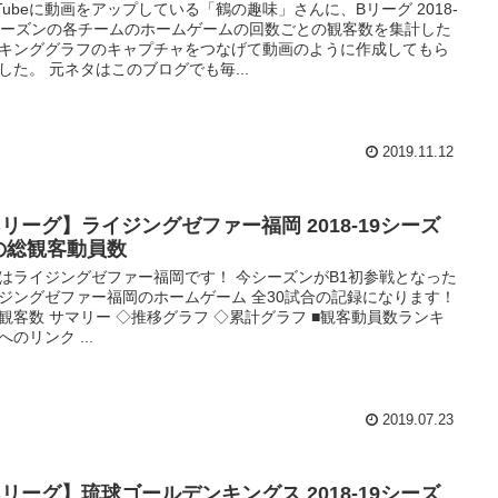
uTubeに動画をアップしている「鶴の趣味」さんに、Bリーグ 2018-
シーズンの各チームのホームゲームの回数ごとの観客数を集計した
キンググラフのキャプチャをつなげて動画のように作成してもら
した。 元ネタはこのブログでも毎...
2019.11.12
Bリーグ】ライジングゼファー福岡 2018-19シーズ
の総観客動員数
はライジングゼファー福岡です！ 今シーズンがB1初参戦となった
ジングゼファー福岡のホームゲーム 全30試合の記録になります！
観客数 サマリー ◇推移グラフ ◇累計グラフ ■観客動員数ランキ
へのリンク ...
2019.07.23
Bリーグ】琉球ゴールデンキングス 2018-19シーズ