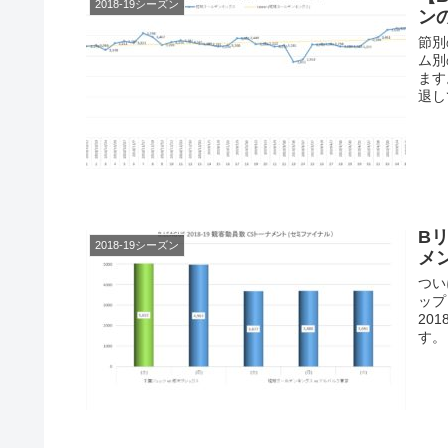
2018-19シーズン
ン
節別
ム別
ます
退し
B
2018-19シーズン
メン
つい
ップ
20
す。