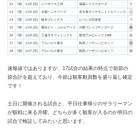
12
7節
11/6 (日)
シーホース三河
滋賀レイクスターズ
ウィン
13
7節
11/6 (日)
京都ハンナリーズ
名古屋ダイヤモンドドルフィンズ
ハンナ
14
7節
11/6 (日)
栃木ブレックス
レバンガ北海道
ブレッ
15
7節
11/6 (日)
横浜ビー・コルセアーズ
川崎ブレイブサンダース
横浜国
16
7節
11/6 (日)
三遠ネオフェニックス
新潟アルビレックスBB
浜松ア
17
7節
11/6 (日)
アルバルク東京
秋田ノーザンハピネッツ
国立代
18
7節
11/7 (月)
アルバルク東京
秋田ノーザンハピネッツ
国立代
速報値ではありますが、17試合の結果の時点で前節の
節合計を超えており、今節は観客動員数を盛り返し確定
です！
土日に開催される試合と、平日仕事帰りのサラリーマン
が観戦に来る月曜。どちらが多く観客が入るのか明日の
試合で検証してみたいと思います。