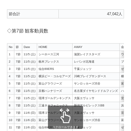
節合計
47,042人
◇第7節 観客動員数
No
節
Date
HOME
AWAY
会場
1
7節
11/5 (土)
シーホース三河
滋賀レイクスターズ
ウィン
2
7節
11/5 (土)
栃木ブレックス
レバンガ北海道
ブレッ
3
7節
11/5 (土)
仙台89ERS
千葉ジェッツ
ゼビオ
4
7節
11/5 (土)
横浜ビー・コルセアーズ
川崎ブレイブサンダース
横浜国
5
7節
11/5 (土)
富山グラウジーズ
サンロッカーズ渋谷
富山県
6
7節
11/5 (土)
京都ハンナリーズ
名古屋ダイヤモンドドルフィンズ
ハンナ
7
7節
11/5 (土)
琉球ゴールデンキングス
大阪エヴェッサ
宜野湾
8
7節
11/5 (土)
三遠ネオフェニックス
新潟アルビレックスBB
浜松ア
9
7節
11/6 (日)
琉球ゴールデンキングス
大阪エヴェッサ
宜野湾
10
7節
11/6 (日)
富山グラウジーズ
サンロッカーズ渋谷
富山県
スクロールできます
11
7節
11/6 (日)
仙台89ERS
千葉ジェッツ
ゼビオ