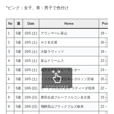
*ピンク：女子、青：男子で色付け
No
週
Date
Home
Point
1
5週
10/5 (土)
アランマーレ富山
19 – 25
2
5週
10/5 (土)
ＨＣ名古屋
26 – 26
3
5週
10/5 (土)
大阪ラヴィッツ
18 – 23
4
5週
10/5 (土)
富山ドリームス
22 – 28
5
5週
10/5 (土)
福井永平寺ブルーサンダー
23 – 44
6
5週
10/5 (土)
トヨタ自動車東日本レガロッソ宮城
25 – 37
スクロールできます
7
5週
10/6 (日)
ザ・テラスホテルズ ラティーダ琉球
22 – 29
8
5週
10/6 (日)
豊田合成ブルーファルコン名古屋
33 – 20
9
5週
10/6 (日)
飛騨高山ブラックブルズ岐阜
22 – 23