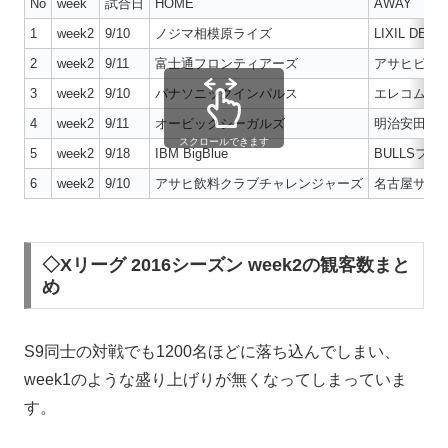
No
week
試合日
HOME
AWAY
1
week2
9/10
ノジマ相模原ライズ
LIXIL DEER
2
week2
9/11
富士通フロンティアーズ
アサヒビー
3
week2
9/10
パナソニックインパルス
エレコム神
4
week2
9/11
オービックシーガルズ
明治安田Pen
スクロールできます
5
week2
9/18
IBM BigBlue
BULLSフ
6
week2
9/10
アサヒ飲料クラブチャレンジャーズ
名古屋サイ
◇Xリーグ 2016シーズン week2の観客数まと
め
S9同士の対戦でも1200名ほどに落ち込んでしまい、
week1のような盛り上げりが無くなってしまっていま
す。