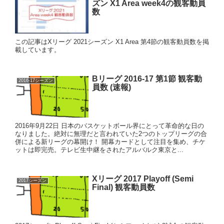
ズン X1 Area week4の観客動員
数
この記事はXリーグ 2021シーズン X1 Area 第4節の観客動員数を掲
載しています。
Bリーグ 2016-17 第1節 観客動
2016-17シーズン
員数 (速報)
2016年9月22日 日本のバスケットボール界にとって革命的な日の
なりました。絶対に無理だと言われていた2つのトップリーグの合
併による新リーグの幕開け！ 開幕カードとして注目を集め、チケ
ットは即完売。テレビ生中継をされたアルバルク東京と...
Xリーグ 2017 Playoff (Semi
2017シーズン
Final) 観客動員数