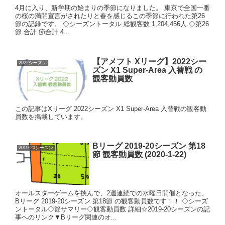
4月に入り、新学期の始まりの季節になりました。 東京で全国一番
の桜の満開宣言がされたりと春を感じるこの季節に行われた第26
節の記録です。 ◇シーズントータル 総観客数 1,204,456人 ◇第26
節 合計 節合計 4...
【アメフト Xリーグ】2022シー
2022シーズン
ズン X1 Super-Area 入替戦 の
観客動員数
この記事はXリーグ 2022シーズン X1 Super-Area 入替戦の観客動
員数を掲載しています。
Bリーグ 2019-20シーズン 第18
2019-20シーズン
節 観客動員数 (2020-1-22)
オールスターゲームを挟んで、2週連続での水曜日開催となった、
Bリーグ 2019-20シーズン 第18節 の観客動員数です！！ ◇シーズ
ントータル◇節サマリー◇観客動員数 詳細☆2019-20シーズンの記
事へのリンク▼Bリーグ関連のオ...