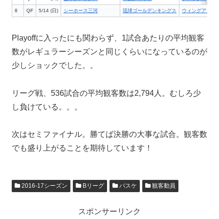
8
QF
5/14 (日)
シーホース三河
琉球ゴールデンキングス
ウィングアリー
Playoffに入ったにも関わらず、1試合あたりの平均観客
数がレギュラーシーズンと同じくらいになっているのが
少しショックでした。。
リーグ戦、536試合の平均観客数は2,794人。むしろ少
し負けている。。。
次はセミファイナル。勝てば決勝の大事な試合。観客数
でも盛り上がることを期待しています！
2016-17シーズン
Bリーグ
バスケ
観客動員
スポンサーリンク