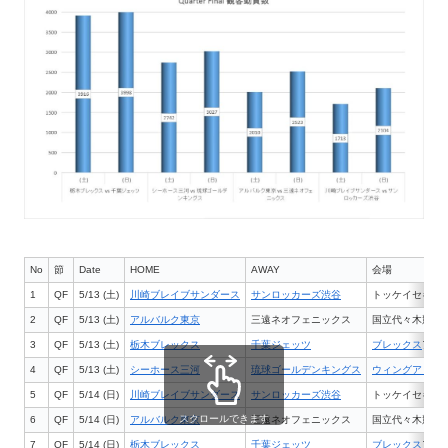
No
節
Date
HOME
AWAY
会場
1
QF
5/13 (土)
川崎ブレイブサンダース
サンロッカーズ渋谷
トッケイセキュ
2
QF
5/13 (土)
アルバルク東京
三遠ネオフェニックス
国立代々木競技
3
QF
5/13 (土)
栃木ブレックス
千葉ジェッツ
ブレックス
アリ
4
QF
5/13 (土)
シーホース三河
琉球ゴールデンキングス
ウィングアリー
5
QF
5/14 (日)
川崎ブレイブサンダース
サンロッカーズ渋谷
トッケイセキュ
スクロールできます
6
QF
5/14 (日)
アルバルク東京
三遠ネオフェニックス
国立代々木競技
7
QF
5/14 (日)
栃木ブレックス
千葉ジェッツ
ブレックス
アリ