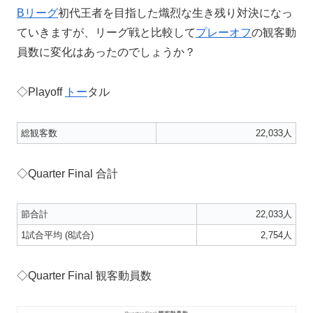
Bリーグ
初代王者を目指した熾烈な生き残り対決になっ
ていきますが、リーグ戦と比較して
プレーオフ
の観客動
員数に変化はあったのでしょうか？
◇Playoff
トー
タル
総観客数
22,033人
◇Quarter Final 合計
節合計
22,033人
1試合平均 (8試合)
2,754人
◇Quarter Final 観客動員数