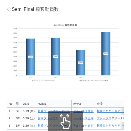
◇Semi Final 観客動員数
No
節
Date
HOME
AWAY
会場
1
SF
5/19 (金)
川崎ブレイブサンダース
アルバルク東京
川崎市とどろきアリーナ
2
SF
5/20 (土)
栃木ブレックス
シーホース三河
ブレックス
アリーナ宇都
3
SF
5/20 (土)
川崎ブレイブサンダース
アルバルク東京
川崎市とどろきアリーナ