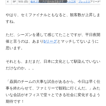
スクロールできます
4
SF
5/21 (日)
栃木ブレックス
シーホース三河
ブレックス
アリーナ宇都
やはり、セミファイナルともなると、観客数が上昇しま
すね。
ただ、シーズンを通して感じてたことですが、平日夜開
催と言うのは、あまり
bリーグ
とマッチしてないように
思います。
それとも、まだまだ、日本に文化として馴染んでいない
だけなのか。。。
「贔屓のチームの大事な試合があるから、今日は早く仕
事を終わらせて、ファミリーで観戦に行くんだ。」みた
いな会話がオフィスで堂々とできる社会に変化するよう
期待です！