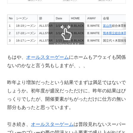
No
シーズン
節
Date
HOME
AWAY
会場
1
18-19シーズン
ALLSTAR
1/19 (土)
B.BLACK
B.WHITE
富山市
総合体育館
2
17-18シーズン
ALLSTAR
1/14 (日)
B.BLACK
B.WHITE
熊本県立総合体育館
3
16-17シーズン
ALLSTAR
1/15 (日)
B.BLACK
B.WHITE
国立代々木競技場第一
スクロールできます
もはや、
オールスターゲーム
にホームもアウェイも関係
ないのかなと言う気もしますが、、、
昨年より増加だったという結果でまずは満足ではないで
しょうか。初年度が盛況だっただけに、昨年の結果はび
っくりでしたが、開催要素がちがっただけに仕方の無い
部分もあったと思っています。
引き続き、
オールスターゲーム
は普段見れないスーパー
プレーのプレーや夢の競演という要素で盛り上がればと