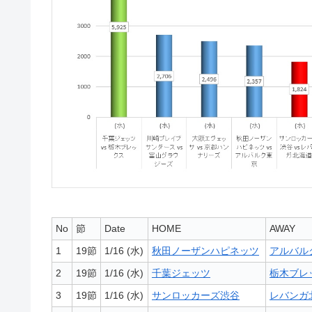
No
節
Date
HOME
AWAY
1
19節
1/16 (水)
秋田ノーザンハピネッツ
アルバル
2
19節
1/16 (水)
千葉ジェッツ
栃木ブレ
3
19節
1/16 (水)
サンロッカーズ渋谷
レバンガ