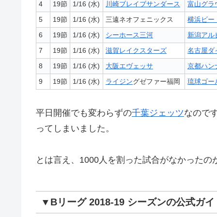
4
19節
1/16 (水)
川崎ブレイブサンダース
富山グラ
5
19節
1/16 (水)
三遠ネオフェニックス
横浜ビー
6
19節
1/16 (水)
シーホース三河
新潟アル
7
19節
1/16 (水)
滋賀レイクスターズ
名古屋ダ
8
19節
1/16 (水)
大阪エヴェッサ
京都ハン
9
19節
1/16 (水)
ライジン
グゼファー福岡
琉球ゴー
平日開催でも変わらずの
千葉ジェッツ
なので
ってしまいました。
とは言え、1000人を割った試合がなかった
▼Bリーグ 2018-19 シーズンの公式ガ