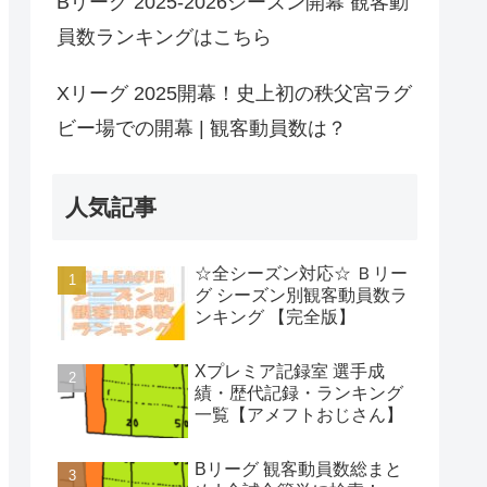
Bリーグ 2025-2026シーズン開幕 観客動
員数ランキングはこちら
Xリーグ 2025開幕！史上初の秩父宮ラグ
ビー場での開幕 | 観客動員数は？
人気記事
☆全シーズン対応☆ Ｂリー
グ シーズン別観客動員数ラ
ンキング 【完全版】
Xプレミア記録室 選手成
績・歴代記録・ランキング
一覧【アメフトおじさん】
Bリーグ 観客動員数総まと