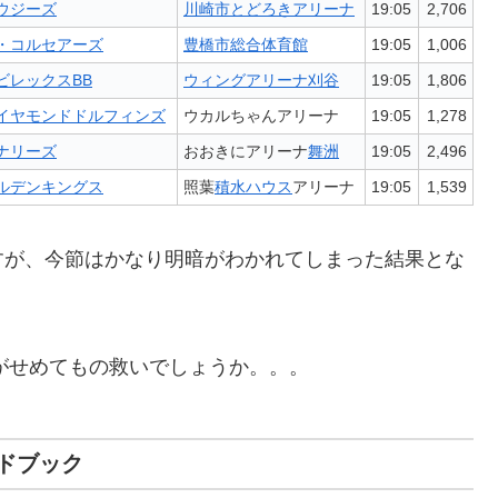
ウジーズ
川崎市とどろきアリーナ
19:05
2,706
・コルセアーズ
豊橋市総合体育館
19:05
1,006
ビレックスBB
ウィングアリーナ刈谷
19:05
1,806
イヤモンドドルフィンズ
ウカルちゃんアリーナ
19:05
1,278
ナリーズ
おおきにアリーナ
舞洲
19:05
2,496
ルデンキングス
照葉
積水ハウス
アリーナ
19:05
1,539
すが、今節はかなり明暗がわかれてしまった結果とな
のがせめてもの救いでしょうか。。。
イドブック