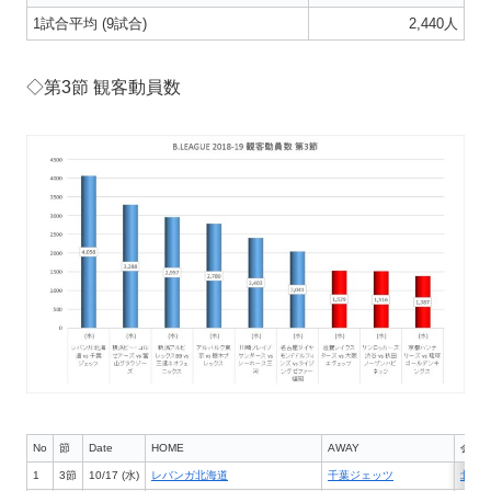
1試合平均 (9試合)
2,440人
◇第3節 観客動員数
No
節
Date
HOME
AWAY
会場
1
3節
10/17 (水)
レバンガ北海道
千葉ジェッツ
北海