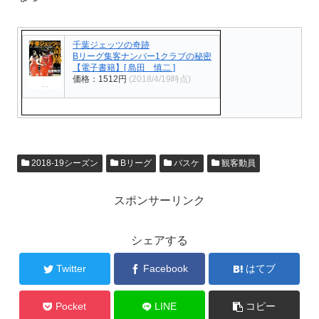
千葉ジェッツの奇跡
Bリーグ集客ナンバー1クラブの秘密
【電子書籍】[ 島田 慎二 ]
価格：1512円
(2018/4/19時点)
2018-19シーズン
Bリーグ
バスケ
観客動員
スポンサーリンク
シェアする
Twitter
Facebook
はてブ
Pocket
LINE
コピー