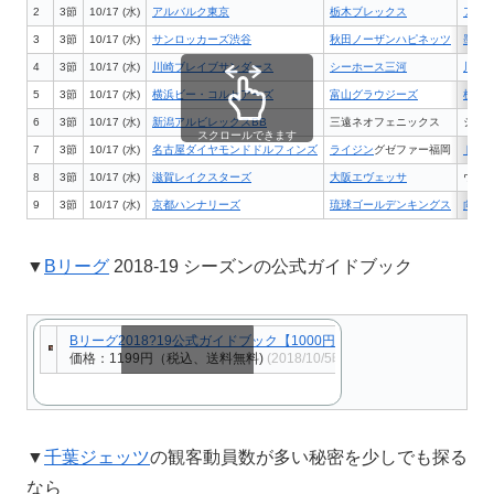
2
3節
10/17 (水)
アルバルク東京
栃木ブレックス
アリ
3
3節
10/17 (水)
サンロッカーズ渋谷
秋田ノーザンハピネッツ
墨田
4
3節
10/17 (水)
川崎ブレイブサンダース
シーホース三河
川崎
5
3節
10/17 (水)
横浜ビー・コルセアーズ
富山グラウジーズ
横浜
6
3節
10/17 (水)
新潟アルビレックスBB
三遠ネオフェニックス
シテ
スクロールできます
7
3節
10/17 (水)
名古屋ダイヤモンドドルフィンズ
ライジン
グゼファー福岡
ドル
8
3節
10/17 (水)
滋賀レイクスターズ
大阪エヴェッサ
ウカ
9
3節
10/17 (水)
京都ハンナリーズ
琉球ゴールデンキングス
向日
▼
Bリーグ
2018-19 シーズンの公式ガイドブック
Bリーグ2018?19公式ガイドブック【1000円以上送料無料】
価格：1199円（税込、送料無料)
(2018/10/5時点)
スクロールできます
▼
千葉ジェッツ
の観客動員数が多い秘密を少しでも探る
なら