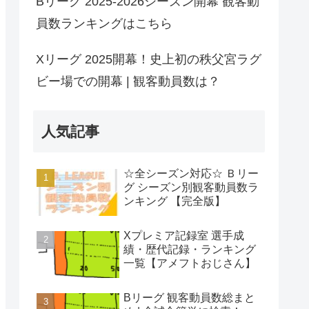
Bリーグ 2025-2026シーズン開幕 観客動
員数ランキングはこちら
Xリーグ 2025開幕！史上初の秩父宮ラグ
ビー場での開幕 | 観客動員数は？
人気記事
☆全シーズン対応☆ Ｂリー
グ シーズン別観客動員数ラ
ンキング 【完全版】
Xプレミア記録室 選手成
績・歴代記録・ランキング
一覧【アメフトおじさん】
Bリーグ 観客動員数総まと