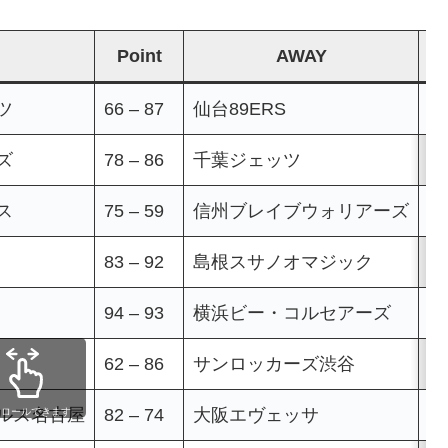
Point
AWAY
ツ
66 – 87
仙台89ERS
Ｃ
ズ
78 – 86
千葉ジェッツ
オ
ス
75 – 59
信州ブレイブウォリアーズ
川
83 – 92
島根スサノオマジック
富
94 – 93
横浜ビー・コルセアーズ
豊
62 – 86
サンロッカーズ渋谷
ウ
ルス名古屋
82 – 74
大阪エヴェッサ
名
クロールできます