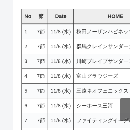
No
節
Date
HOME
1
7節
11/8 (水)
秋田ノーザンハピネッ
2
7節
11/8 (水)
群馬クレインサンダー
3
7節
11/8 (水)
川崎ブレイブサンダー
4
7節
11/8 (水)
富山グラウジーズ
5
7節
11/8 (水)
三遠ネオフェニックス
6
7節
11/8 (水)
シーホース三河
7
7節
11/8 (水)
ファイティングイーグ
ス