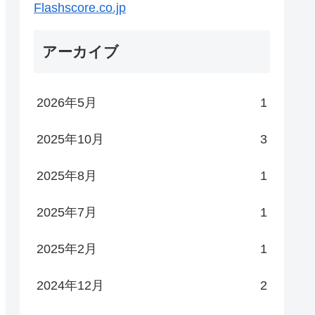
Flashscore.co.jp
会場
Tipoff
観客
アーカイブ
ＮＡアリーナ★あきた
19:05
4,320
2026年5月
1
ープンハウスアリーナ太田
19:05
4,889
2025年10月
3
崎市とどろきアリーナ
19:05
4,313
2025年8月
1
山市総合体育館
19:05
2,864
2025年7月
1
橋市総合体育館
19:05
4,555
2025年2月
1
ィングアリーナ刈谷
19:05
3,203
2024年12月
2
古屋市枇杷島スポーツセンター
19:05
2,292