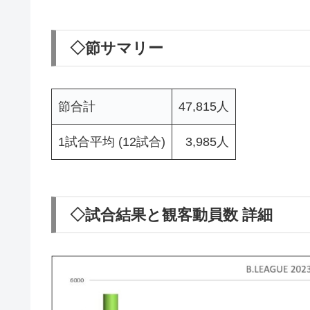
◇節サマリー
節合計
47,815人
1試合平均 (12試合)
3,985人
◇試合結果と観客動員数 詳細