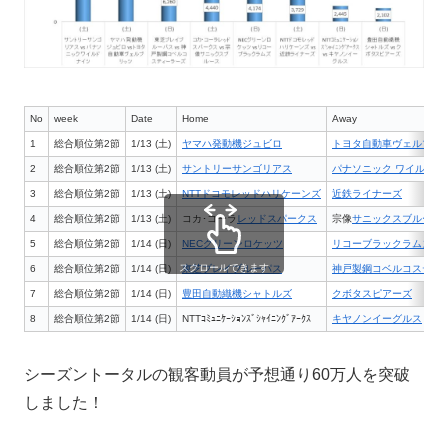
No
week
Date
Home
Away
1
総合順位第2節
1/13 (土)
ヤマハ発動機ジュビロ
トヨタ自動車ヴェルブリ
2
総合順位第2節
1/13 (土)
サントリーサンゴリアス
パナソニック ワイルドナ
3
総合順位第2節
1/13 (土)
NTTドコモレッドハリケーンズ
近鉄ライナーズ
4
総合順位第2節
1/13 (土)
コカ･コーラ
レッドスパークス
宗像
サニックスブルース
5
総合順位第2節
1/14 (日)
NECグリーンロケッツ
リコーブラックラムズ
スクロールできます
6
総合順位第2節
1/14 (日)
東芝ブレイブルーパス
神戸製鋼コベルコスティ
7
総合順位第2節
1/14 (日)
豊田自動織機シャトルズ
クボタスピアーズ
8
総合順位第2節
1/14 (日)
NTTｺﾐｭﾆｹｰｼｮﾝｽﾞｼｬｲﾆﾝｸﾞｱｰｸｽ
キヤノン
イーグルス
シーズントータルの観客動員が予想通り60万人を突破
しました！