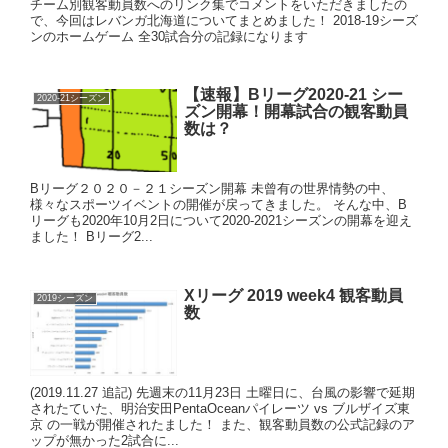
チーム別観客動員数へのリンク集でコメントをいただきましたの
で、今回はレバンガ北海道についてまとめました！ 2018-19シーズ
ンのホームゲーム 全30試合分の記録になります
【速報】Bリーグ2020-21 シー
2020-21シーズン
ズン開幕！開幕試合の観客動員
数は？
Bリーグ２０２０－２１シーズン開幕 未曾有の世界情勢の中、
様々なスポーツイベントの開催が戻ってきました。 そんな中、B
リーグも2020年10月2日について2020-2021シーズンの開幕を迎え
ました！ Bリーグ2...
Xリーグ 2019 week4 観客動員
2019シーズン
数
(2019.11.27 追記) 先週末の11月23日 土曜日に、台風の影響で延期
されたていた、明治安田PentaOceanパイレーツ vs ブルザイズ東
京 の一戦が開催されたました！ また、観客動員数の公式記録のア
ップが無かった2試合に...