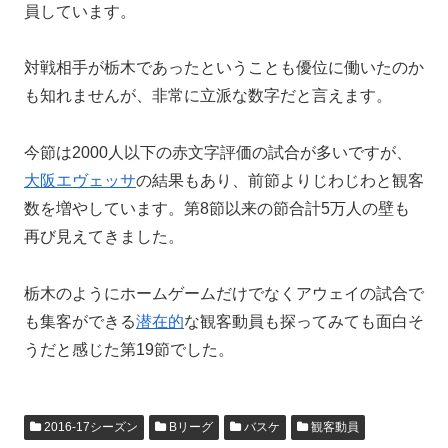
員しています。
対戦相手が栃木であったということも優位に働いたのか
も知れませんが、非常に立派な数字だと言えます。
今節は2000人以下の赤文字評価の試合が多いですが、
大阪エヴェッサ
の結果もあり、前節よりじわじわと観客
数を増やしています。第8節以来の節合計5万人の壁も
再び見えてきました。
栃木のようにホームゲームだけでなくアウェイの試合で
も集客ができる
潜在的
な観客動員も探ってみても面白そ
うだと感じた第19節でした。
2016-17シーズン
Bリーグ
バスケ
観客動員