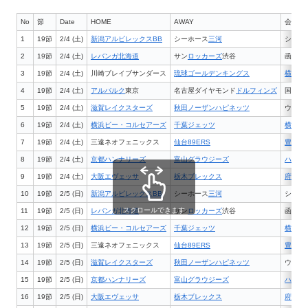
No
節
Date
HOME
AWAY
会場
1
19節
2/4 (土)
新潟アルビレックスBB
シーホース
三河
シティ
2
19節
2/4 (土)
レバンガ北海道
サン
ロッカーズ
渋谷
函館ア
3
19節
2/4 (土)
川崎ブレイブサンダース
琉球ゴールデンキングス
横須賀
4
19節
2/4 (土)
アルバルク
東京
名古屋ダイヤモンド
ドルフィンズ
国立代
5
19節
2/4 (土)
滋賀レイクスターズ
秋田ノーザンハピネッツ
ウカル
6
19節
2/4 (土)
横浜ビー・コルセアーズ
千葉ジェッツ
横浜国
7
19節
2/4 (土)
三遠ネオフェニックス
仙台89ERS
豊橋市
8
19節
2/4 (土)
京都ハンナリーズ
富山グラウジーズ
ハンナ
9
19節
2/4 (土)
大阪エヴェッサ
栃木ブレックス
府民共
10
19節
2/5 (日)
新潟アルビレックスBB
シーホース
三河
シティ
スクロールできます
11
19節
2/5 (日)
レバンガ北海道
サン
ロッカーズ
渋谷
函館ア
12
19節
2/5 (日)
横浜ビー・コルセアーズ
千葉ジェッツ
横浜国
13
19節
2/5 (日)
三遠ネオフェニックス
仙台89ERS
豊橋市
14
19節
2/5 (日)
滋賀レイクスターズ
秋田ノーザンハピネッツ
ウカル
15
19節
2/5 (日)
京都ハンナリーズ
富山グラウジーズ
ハンナ
16
19節
2/5 (日)
大阪エヴェッサ
栃木ブレックス
府民共