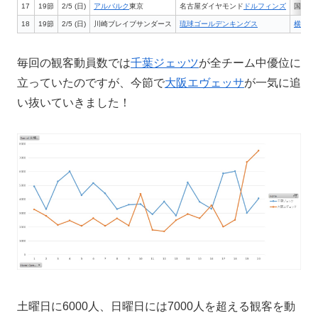
17
19節
2/5 (日)
アルバルク
東京
名古屋ダイヤモンド
ドルフィンズ
国立代
18
19節
2/5 (日)
川崎ブレイブサンダース
琉球ゴールデンキングス
横須賀
毎回の観客動員数では
千葉ジェッツ
が全チーム中優位に
立っていたのですが、今節で
大阪エヴェッサ
が一気に追
い抜いていきました！
土曜日に6000人、日曜日には7000人を超える観客を動