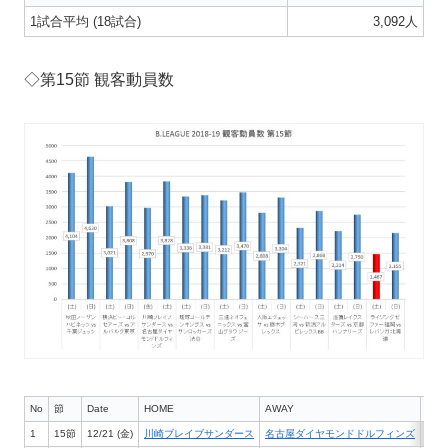
1試合平均 (18試合)
3,092人
◇第15節 観客動員数
No
節
Date
HOME
AWAY
会場
1
15節
12/21 (金)
川崎ブレイブサンダース
名古屋ダイヤモンドドルフィンズ
川崎