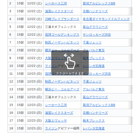
2
15節
12/22 (土)
シーホース三河
新潟アルビレックスBB
ウィ
3
15節
12/22 (土)
滋賀レイクスターズ
京都ハンナリーズ
ウカ
4
15節
12/22 (土)
川崎ブレイブサンダース
名古屋ダイヤモンドドルフィンズ
川崎
5
15節
12/22 (土)
三遠ネオフェニックス
富山グラウジーズ
浜松
6
15節
12/22 (土)
琉球ゴールデンキングス
サンロッカーズ渋谷
沖縄
7
15節
12/22 (土)
秋田ノーザンハピネッツ
千葉ジェッツ
ＣＮ
8
15節
12/22 (土)
横浜ビー・コルセアーズ
アルバルク東京
横浜
9
15節
12/22 (土)
大阪エヴェッサ
栃木ブレックス
サン
10
15節
12/22 (土)
ライジン
グゼファー福岡
レバンガ北海道
照葉
スクロールできます
11
15節
12/23 (日)
琉球ゴールデンキングス
サンロッカーズ渋谷
沖縄
12
15節
12/23 (日)
秋田ノーザンハピネッツ
千葉ジェッツ
ＣＮ
13
15節
12/23 (日)
横浜ビー・コルセアーズ
アルバルク東京
横浜
14
15節
12/23 (日)
三遠ネオフェニックス
富山グラウジーズ
浜松
15
15節
12/23 (日)
シーホース三河
新潟アルビレックスBB
ウィ
16
15節
12/23 (日)
滋賀レイクスターズ
京都ハンナリーズ
ウカ
17
15節
12/23 (日)
大阪エヴェッサ
栃木ブレックス
サン
18
15節
12/23 (日)
ライジン
グゼファー福岡
レバンガ北海道
照葉