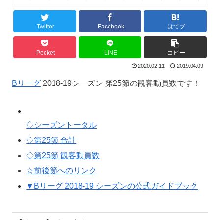
Twitter
Facebook
はてブ
Pocket
LINE
コピー
2020.02.11
2019.04.09
Bリーグ
2018-19シーズン 第25節の観客動員数です！
◇シーズントータル
◇第25節 合計
◇第25節 観客動員数
☆前後節へのリンク
▼Bリーグ 2018-19 シーズンの公式ガイドブック