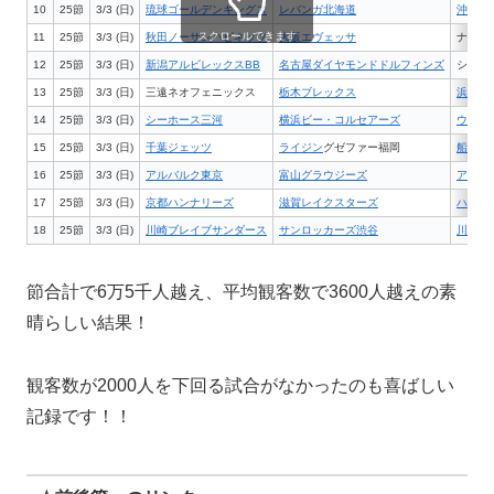
10
25節
3/3 (日)
琉球ゴールデンキングス
レバンガ北海道
沖縄市
スクロールできます
11
25節
3/3 (日)
秋田ノーザンハピネッツ
大阪エヴェッサ
ナイス
12
25節
3/3 (日)
新潟アルビレックスBB
名古屋ダイヤモンドドルフィンズ
シティ
13
25節
3/3 (日)
三遠ネオフェニックス
栃木ブレックス
浜松ア
14
25節
3/3 (日)
シーホース三河
横浜ビー・コルセアーズ
ウィン
15
25節
3/3 (日)
千葉ジェッツ
ライジン
グゼファー福岡
船橋ア
16
25節
3/3 (日)
アルバルク東京
富山グラウジーズ
アリー
17
25節
3/3 (日)
京都ハンナリーズ
滋賀レイクスターズ
ハンナ
18
25節
3/3 (日)
川崎ブレイブサンダース
サンロッカーズ渋谷
川崎市
節合計で6万5千人越え、平均観客数で3600人越えの素
晴らしい結果！
観客数が2000人を下回る試合がなかったのも喜ばしい
記録です！！