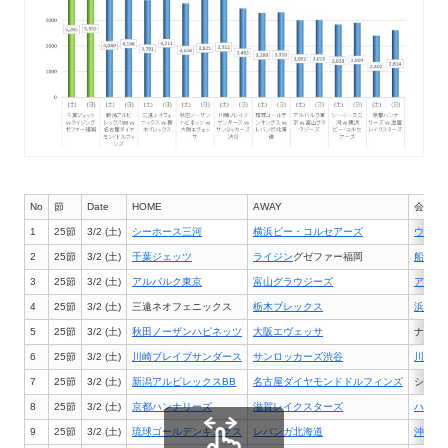
No
節
Date
HOME
AWAY
会場
1
25節
3/2 (土)
シーホース三河
横浜ビー・コルセアーズ
ウィン
2
25節
3/2 (土)
千葉ジェッツ
ライジン
グゼファー福岡
船橋ア
3
25節
3/2 (土)
アルバルク東京
富山グラウジーズ
アリー
4
25節
3/2 (土)
三遠ネオフェニックス
栃木ブレックス
浜松ア
5
25節
3/2 (土)
秋田ノーザンハピネッツ
大阪エヴェッサ
ナイス
6
25節
3/2 (土)
川崎ブレイブサンダース
サンロッカーズ渋谷
川崎市
7
25節
3/2 (土)
新潟アルビレックスBB
名古屋ダイヤモンドドルフィンズ
シティ
8
25節
3/2 (土)
京都ハンナリーズ
滋賀レイクスターズ
ハンナ
9
25節
3/2 (土)
琉球ゴールデンキングス
レバンガ北海道
沖縄市