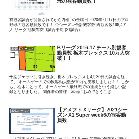
球の観客動員数！
有観客試合が開催されてから2回目の金曜日 2020年7月17日のプロ
野球の観客動員数です！ ◇シーズン合計観客数 総観客数168,491
人 リーグ 総観客数 1試合平均 (21試合) ...
Bリーグ 2016-17 チーム別観客
2016-17シーズン
動員数 栃木ブレックス 10万人突
破！！
千葉ジェッツに引き続き、栃木ブレックスも4月30日の試合を経
て、 ホームゲームでの観客動員数が10万を突破しました！！ しか
も、栃木にとって、ホームゲーム最終戦での達成という嬉しい記
録となりました。 関係者の皆様、本当におめでとうござ...
【アメフト Xリーグ】2021シー
2021シーズン
ズン X1 Super week6の観客動
員数
この記事はXリーグ 2021シーズン X1 Super 第6節の観客動員数を