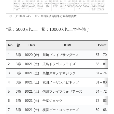
Bリーグ 2023-24シーズン 第3節 試合結果と観客動員数
*緑：5000人以上、紫：10000人以上で色付け
No
節
Date
HOME
Point
1
3節
10/20 (金)
川崎ブレイブサンダース
87 – 70
2
3節
10/21 (土)
広島ドラゴンフライズ
83 – 81
3
3節
10/21 (土)
島根スサノオマジック
87 – 74
4
3節
10/21 (土)
秋田ノーザンハピネッツ
81 – 80
5
3節
10/21 (土)
信州ブレイブウォリアーズ
64 – 72
6
3節
10/21 (土)
千葉ジェッツ
72 – 83
7
3節
10/21 (土)
横浜ビー・コルセアーズ
89 – 66