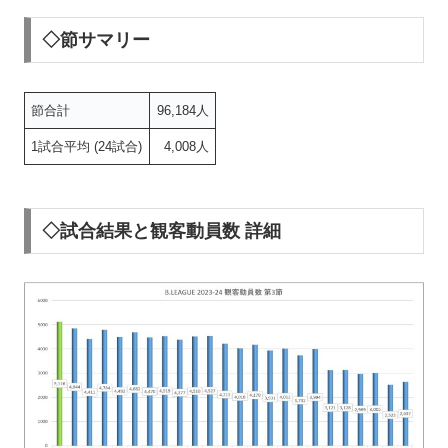
◇節サマリー
節合計
96,184人
1試合平均 (24試合)
4,008人
◇試合結果と観客動員数 詳細