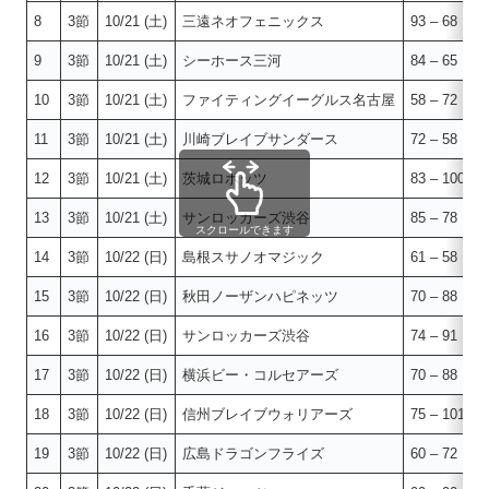
8
3節
10/21 (土)
三遠ネオフェニックス
93 – 68
9
3節
10/21 (土)
シーホース三河
84 – 65
10
3節
10/21 (土)
ファイティングイーグルス名古屋
58 – 72
11
3節
10/21 (土)
川崎ブレイブサンダース
72 – 58
12
3節
10/21 (土)
茨城ロボッツ
83 – 100
13
3節
10/21 (土)
サンロッカーズ渋谷
85 – 78
スクロールできます
14
3節
10/22 (日)
島根スサノオマジック
61 – 58
15
3節
10/22 (日)
秋田ノーザンハピネッツ
70 – 88
16
3節
10/22 (日)
サンロッカーズ渋谷
74 – 91
17
3節
10/22 (日)
横浜ビー・コルセアーズ
70 – 88
18
3節
10/22 (日)
信州ブレイブウォリアーズ
75 – 101
19
3節
10/22 (日)
広島ドラゴンフライズ
60 – 72