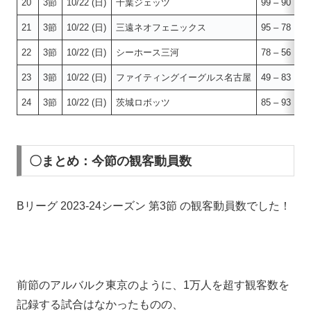
20
3節
10/22 (日)
千葉ジェッツ
99 – 90
21
3節
10/22 (日)
三遠ネオフェニックス
95 – 78
22
3節
10/22 (日)
シーホース三河
78 – 56
23
3節
10/22 (日)
ファイティングイーグルス名古屋
49 – 83
24
3節
10/22 (日)
茨城ロボッツ
85 – 93
〇まとめ：今節の観客動員数
Bリーグ 2023-24シーズン 第3節 の観客動員数でした！
前節のアルバルク東京のように、1万人を超す観客数を
記録する試合はなかったものの、