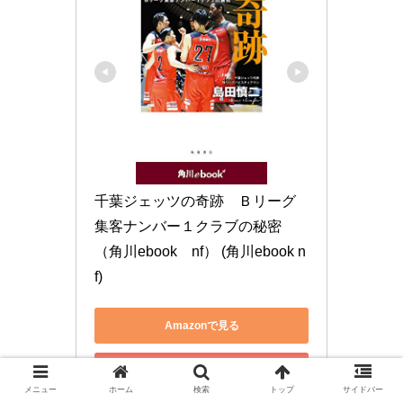
千葉ジェッツの奇跡　Ｂリーグ
集客ナンバー１クラブの秘密　
（角川ebook　nf） (角川ebook n
f)
Amazonで見る
楽天市場で見る
メニュー
ホーム
検索
トップ
サイドバー