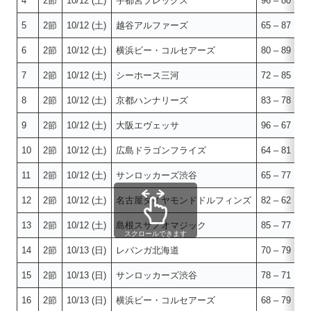
4
2節
10/12 (土)
宇都宮ブレックス
96 – 80
滋
5
2節
10/12 (土)
越谷アルファーズ
65 – 87
琉
6
2節
10/12 (土)
横浜ビー・コルセアーズ
80 – 89
ア
7
2節
10/12 (土)
シーホース三河
72 – 85
三
8
2節
10/12 (土)
京都ハンナリーズ
83 – 78
群
9
2節
10/12 (土)
大阪エヴェッサ
96 – 67
フ
10
2節
10/12 (土)
広島ドラゴンフライズ
64 – 81
佐
11
2節
10/12 (土)
サンロッカーズ渋谷
65 – 77
秋
12
2節
10/12 (土)
名古屋ダイヤモンドドルフィンズ
82 – 62
川
13
2節
10/12 (土)
島根スサノオマジック
85 – 77
仙
スクロールできます
14
2節
10/13 (日)
レバンガ北海道
70 – 79
長
15
2節
10/13 (日)
サンロッカーズ渋谷
78 – 71
秋
16
2節
10/13 (日)
横浜ビー・コルセアーズ
68 – 79
ア