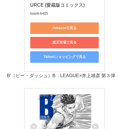
URCE (愛蔵版コミックス)
bianti-6405
Amazonで見る
楽天市場で見る
Yahoo!ショッピングで見る
B′（ビー・ダッシュ）B．LEAGUE×井上雄彦 第３弾