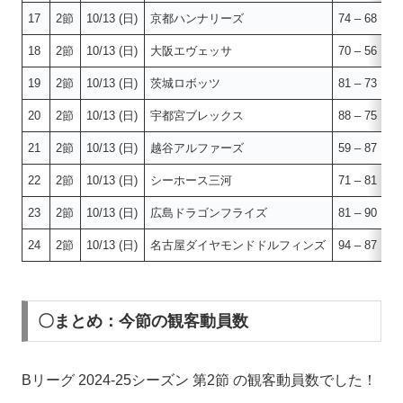
17
2節
10/13 (日)
京都ハンナリーズ
74 – 68
群
18
2節
10/13 (日)
大阪エヴェッサ
70 – 56
フ
19
2節
10/13 (日)
茨城ロボッツ
81 – 73
千
20
2節
10/13 (日)
宇都宮ブレックス
88 – 75
滋
21
2節
10/13 (日)
越谷アルファーズ
59 – 87
琉
22
2節
10/13 (日)
シーホース三河
71 – 81
三
23
2節
10/13 (日)
広島ドラゴンフライズ
81 – 90
佐
24
2節
10/13 (日)
名古屋ダイヤモンドドルフィンズ
94 – 87
川
〇まとめ：今節の観客動員数
Bリーグ 2024-25シーズン 第2節 の観客動員数でした！