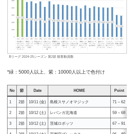
Bリーグ 2024-25シーズン 第2節 観客動員数
*緑：5000人以上、紫：10000人以上で色付け
No
節
Date
HOME
Point
1
2節
10/11 (金)
島根スサノオマジック
71 – 62
仙
2
2節
10/12 (土)
レバンガ北海道
59 – 68
長
3
2節
10/12 (土)
茨城ロボッツ
67 – 91
千