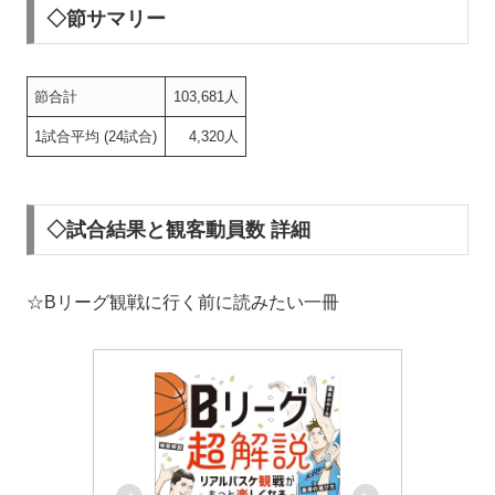
◇節サマリー
節合計
103,681人
1試合平均 (24試合)
4,320人
◇試合結果と観客動員数 詳細
☆Bリーグ観戦に行く前に読みたい一冊