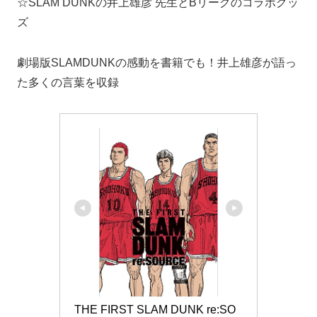
☆SLAM DUNKの井上雄彦 先生とBリーグのコラボグッ
ズ
劇場版SLAMDUNKの感動を書籍でも！井上雄彦が語っ
た多くの言葉を収録
THE FIRST SLAM DUNK re:SO