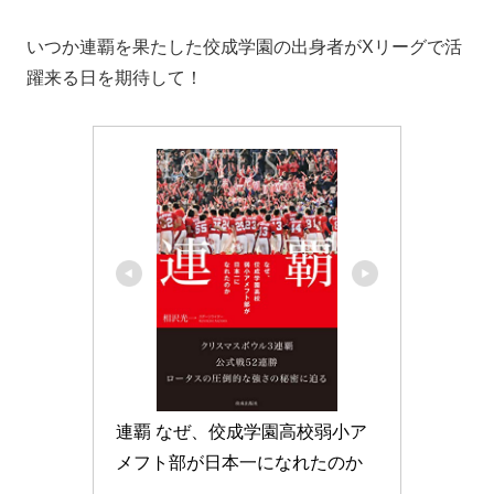
いつか連覇を果たした佼成学園の出身者がXリーグで活
躍来る日を期待して！
連覇 なぜ、佼成学園高校弱小ア
メフト部が日本一になれたのか