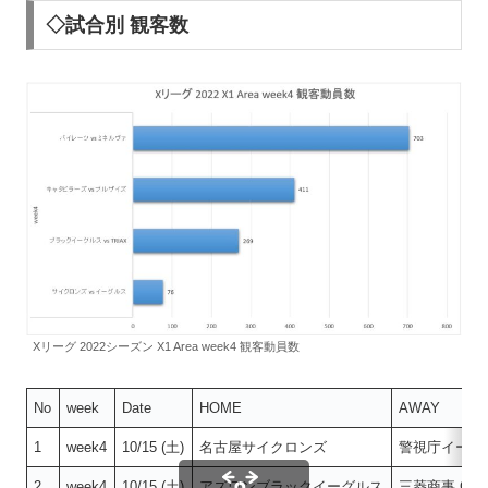
◇試合別 観客数
Xリーグ 2022シーズン X1 Area week4 観客動員数
No
week
Date
HOME
AWAY
1
week4
10/15 (土)
名古屋サイクロンズ
警視庁イーグ
2
week4
10/15 (土)
アズワンブラックイーグルス
三菱商事 CLUB