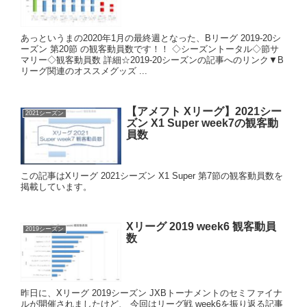
あっというまの2020年1月の最終週となった、Bリーグ 2019-20シ
ーズン 第20節 の観客動員数です！！ ◇シーズントータル◇節サ
マリー◇観客動員数 詳細☆2019-20シーズンの記事へのリンク▼B
リーグ関連のオススメグッズ ...
【アメフト Xリーグ】2021シー
2021シーズン
ズン X1 Super week7の観客動
員数
この記事はXリーグ 2021シーズン X1 Super 第7節の観客動員数を
掲載しています。
Xリーグ 2019 week6 観客動員
2019シーズン
数
昨日に、Xリーグ 2019シーズン JXBトーナメントのセミファイナ
ルが開催されましたけど、 今回はリーグ戦 week6を振り返る記事