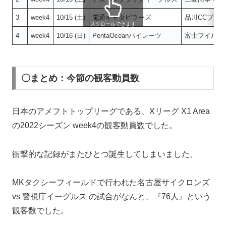
3
week4
10/15 (土)
電通キャタピラーズ
品川CCブル
スクロールできます
4
week4
10/16 (日)
PentaOceanパイレーツ
富士フイルム
〇まとめ：今節の観客動員数
日本のアメフトトップリーグである、Xリーグ X1 Area
の2022シーズン week4の観客動員数でした。
衝撃的な記録がまたひとつ誕生してしまいました。
MKタクシーフィールドで行われた名古屋サイクロンズ
vs 警視庁イーグルス の試合がなんと、『76人』という
観客数でした。