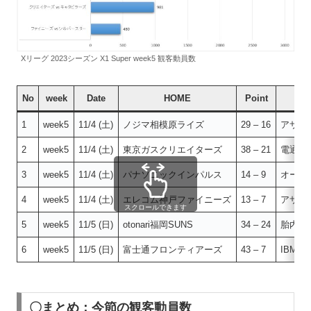
Xリーグ 2023シーズン X1 Super week5 観客動員数
No
week
Date
HOME
Point
1
week5
11/4 (土)
ノジマ相模原ライズ
29 – 16
アサヒ
2
week5
11/4 (土)
東京ガスクリエイターズ
38 – 21
電通キ
3
week5
11/4 (土)
パナソニックインパルス
14 – 9
オービ
4
week5
11/4 (土)
エレコム神戸ファイニーズ
13 – 7
アサヒ
スクロールできます
5
week5
11/5 (日)
otonari福岡SUNS
34 – 24
胎内デ
6
week5
11/5 (日)
富士通フロンティアーズ
43 – 7
IBM B
〇まとめ：今節の観客動員数