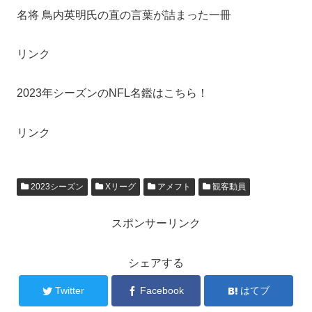
名将 鳥内英明氏の直の言葉が詰まった一冊
リンク
2023年シーズンのNFL名鑑はこちら！
リンク
2023シーズン
Xリーグ
アメフト
観客動員
スポンサーリンク
シェアする
Twitter
Facebook
はてブ