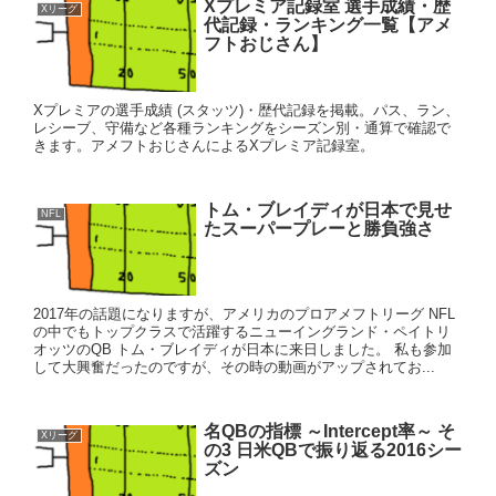
Xプレミア記録室 選手成績・歴
Xリーグ
代記録・ランキング一覧【アメ
フトおじさん】
Xプレミアの選手成績 (スタッツ)・歴代記録を掲載。パス、ラン、
レシーブ、守備など各種ランキングをシーズン別・通算で確認で
きます。アメフトおじさんによるXプレミア記録室。
トム・ブレイディが日本で見せ
NFL
たスーパープレーと勝負強さ
2017年の話題になりますが、アメリカのプロアメフトリーグ NFL
の中でもトップクラスで活躍するニューイングランド・ペイトリ
オッツのQB トム・ブレイディが日本に来日しました。 私も参加
して大興奮だったのですが、その時の動画がアップされてお...
名QBの指標 ～Intercept率～ そ
Xリーグ
の3 日米QBで振り返る2016シー
ズン