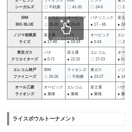
オービック
ライオンズ
IBM
ノジマ
東ガス
シーガルズ
〇 不戦勝
〇 41-20
〇 24-0
〇 23-0
IBM
エレコム
オービック
パナソニック
富士通
BIG BLUE
△ 26-26
● 20-41
● 17－65
● 24-63
ノジマ相模原
富士通
パナ
オービック
エレコ
スクロールできます
ライズ
● 17-49
● 10-24
● 0-24
〇 20-1
東京ガス
パナ
富士通
エレコム
オービ
クリエイターズ
● 0-71
● 22-32
〇 27-23
● 0-23
エレコム神戸
IBM
ライオンズ
東ガス
ノジマ
ファイニーズ
△ 26‐26
〇 不戦勝
● 23-27
● 14-20
オール三菱
オービック
エレコム
富士通
パナ
ライオンズ
● 棄権
● 棄権
● 棄権
● 棄権
ライスボウルトーナメント