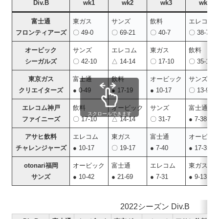
Div.B
wk1
wk2
wk3
wk4
富士通
東ガス
サンズ
飲料
エレコム
フロンティアーズ
〇 49-0
〇 69-21
〇 40-7
〇 38-7
オービック
サンズ
エレコム
東ガス
飲料
シーガルズ
〇 42-10
△ 14-14
〇 17-10
〇 35-17
東京ガス
富士通
飲料
オービック
サンズ
クリエイターズ
● 0-49
● 17-19
● 10-17
〇 13-9
エレコム神戸
飲料
オービック
サンズ
富士通
スクロールできます
ファイニーズ
〇 17-10
△ 14-14
〇 31-7
● 7-38
アサヒ飲料
エレコム
東ガス
富士通
オービッ
チャレンジャーズ
● 10-17
〇 19-17
● 7-40
● 17-35
otonari福岡
オービック
富士通
エレコム
東ガス
サンズ
● 10-42
● 21-69
● 7-31
● 9-13
2022シーズン Div.B