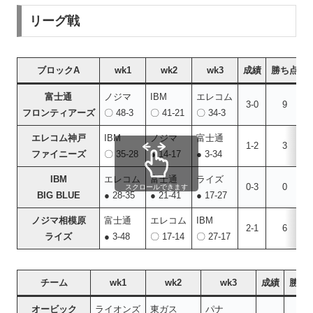
リーグ戦
ブロックA
wk1
wk2
wk3
成績
勝ち点
富士通
ノジマ
IBM
エレコム
3-0
9
フロンティアーズ
〇 48-3
〇 41-21
〇 34-3
エレコム神戸
IBM
ノジマ
富士通
1-2
3
ファイニーズ
〇 35-28
● 14-17
● 3-34
IBM
エレコム
富士通
ライズ
0-3
0
スクロールできます
BIG BLUE
● 28-35
● 21-41
● 17-27
ノジマ相模原
富士通
エレコム
IBM
2-1
6
ライズ
● 3-48
〇 17-14
〇 27-17
チーム
wk1
wk2
wk3
成績
勝ち
オービック
ライオンズ
東ガス
パナ