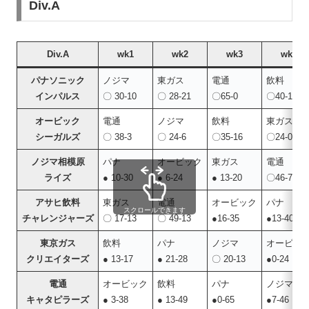
Div.A
Div.A
wk1
wk2
wk3
wk4
パナソニック
ノジマ
東ガス
電通
飲料
インパルス
〇 30-10
〇 28-21
〇65-0
〇40-13
オービック
電通
ノジマ
飲料
東ガス
シーガルズ
〇 38-3
〇 24-6
〇35-16
〇24-0
ノジマ相模原
パナ
オービック
東ガス
電通
ライズ
● 10-30
● 6-24
● 13-20
〇46-7
アサヒ飲料
東ガス
電通
オービック
パナ
スクロールできます
チャレンジャーズ
〇 17-13
〇 49-13
●16-35
●13-40
東京ガス
飲料
パナ
ノジマ
オービッ
クリエイターズ
● 13-17
● 21-28
〇 20-13
●0-24
電通
オービック
飲料
パナ
ノジマ
キャタピラーズ
● 3-38
● 13-49
●0-65
●7-46