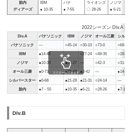
胎内
IBM
パナ
ライオンズ
ノジマ
ディアーズ
● 10-35
● 7-55
〇 28-26
● 6-21
2022シーズン Div.A
Div.A
パナソニック
IBM
ノジマ
オール三菱
シルバ
パナソニック
―
○45-14
○30-10
○73-0
○68-0
IBM
●14-45
―
○27-24
○49-35
○28-21
ノジマ
●10-30
●24-27
―
○42-3
○31-21
オール三菱
●0-73
●35-49
●3-42
―
●14-24
スクロールできます
シルバースター
●0-68
●21-28
●21-31
○24-14
―
胎内
●7－55
●10-35
●6-21
○28-26
●7-10
Div.B