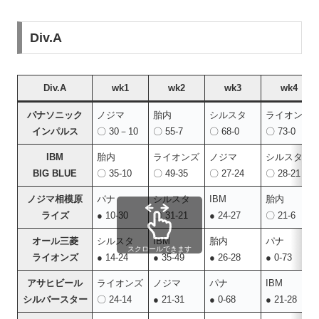
Div.A
Div.A
wk1
wk2
wk3
wk4
パナソニック
ノジマ
胎内
シルスタ
ライオンズ
インパルス
〇 30－10
〇 55-7
〇 68-0
〇 73-0
IBM
胎内
ライオンズ
ノジマ
シルスタ
BIG BLUE
〇 35-10
〇 49-35
〇 27-24
〇 28-21
ノジマ相模原
パナ
シルスタ
IBM
胎内
ライズ
● 10-30
〇 31-21
● 24-27
〇 21-6
オール三菱
シルスタ
IBM
胎内
パナ
スクロールできます
ライオンズ
● 14-24
● 35-49
● 26-28
● 0-73
アサヒビール
ライオンズ
ノジマ
パナ
IBM
シルバースター
〇 24-14
● 21-31
● 0-68
● 21-28