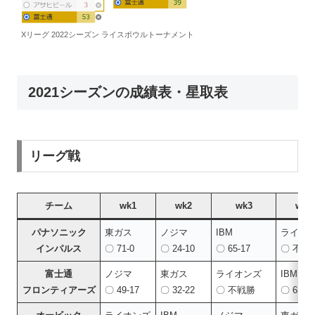
Xリーグ 2022シーズン ライスボウルトーナメント
2021シーズンの成績表・星取表
リーグ戦
チーム
wk1
wk2
wk3
wk4
パナソニック
東ガス
ノジマ
IBM
ライオ
インパルス
〇 71-0
〇 24-10
〇 65-17
〇 不戦
富士通
ノジマ
東ガス
ライオンズ
IBM
フロンティアーズ
〇 49-17
〇 32-22
〇 不戦勝
〇 63-2