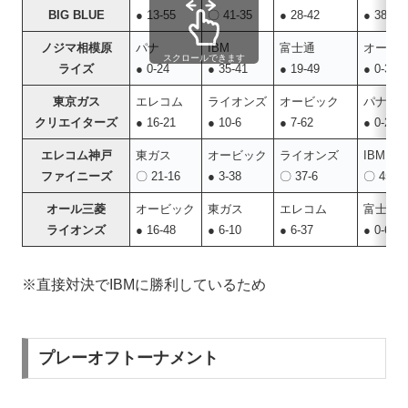
BIG BLUE
● 13‐55
〇 41-35
● 28-42
● 38-45
ノジマ相模原
パナ
IBM
富士通
オービ
スクロールできます
ライズ
● 0-24
● 35-41
● 19-49
● 0-30
東京ガス
エレコム
ライオンズ
オービック
パナ
クリエイターズ
● 16-21
● 10-6
● 7-62
● 0-27
エレコム神戸
東ガス
オービック
ライオンズ
IBM
ファイニーズ
〇 21-16
● 3-38
〇 37-6
〇 45-3
オール三菱
オービック
東ガス
エレコム
富士通
ライオンズ
● 16-48
● 6-10
● 6-37
● 0-68
※直接対決でIBMに勝利しているため
プレーオフトーナメント