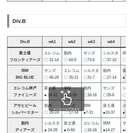
Div.B
Div.B
wk1
wk2
wk3
wk4
wk
富士通
エレコム
胎内
サンズ
シルスタ
IBM
フロンティアーズ
〇 31-14
〇 60-0
〇73-0
〇37-10
〇43-
IBM
サンズ
エレコム
シルスタ
胎内
富士
BIG BLUE
〇 46-28
〇 35-21
〇31-7
〇27-14
●7-43
エレコム神戸
富士通
IBM
胎内
サンズ
シル
ファイニーズ
● 14-31
● 21-35
△16-16
〇35-6
〇13-
アサヒビール
胎内
サンズ
IBM
富士通
エレ
スクロールできます
シルバースター
〇 28-24
〇 17-14
●7-31
●10-37
●7-13
胎内
シルスタ
富士通
エレコム
IBM
サン
ディアーズ
● 24-28
● 0-60
△16-16
●14-27
●24-3