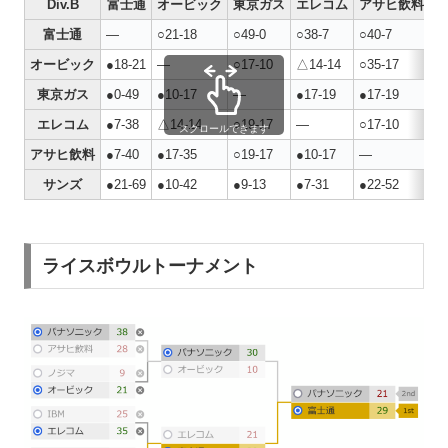
Div.B
富士通
オービック
東京ガス
エレコム
アサヒ飲料
富士通
―
○21-18
○49-0
○38-7
○40-7
○
オービック
●18-21
―
○17-10
△14-14
○35-17
〇
東京ガス
●0-49
●10-17
―
●17-19
●17-19
〇
エレコム
●7-38
△14-14
○19-17
―
○17-10
○
スクロールできます
アサヒ飲料
●7-40
●17-35
○19-17
●10-17
―
〇
サンズ
●21-69
●10-42
●9-13
●7-31
●22-52
―
ライスボウルトーナメント