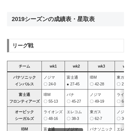
2019シーズンの成績表・星取表
リーグ戦
チーム
wk1
wk2
wk3
wk4
パナソニック
ノジマ
富士通
IBM
東ガス
インパルス
〇 24-0
● 27-45
〇 42-28
〇 27-0
富士通
IBM
パナ
ノジマ
ライオ
フロンティアーズ
〇 55-13
〇 45‐27
〇 49-19
〇 68-0
オービック
ライオンズ
エレコム
東ガス
ノジマ
シーガルズ
〇 48-16
〇 38-3
〇 62-7
〇 30-0
IBM
富士通
ノジマ
パナソニック
エレコ