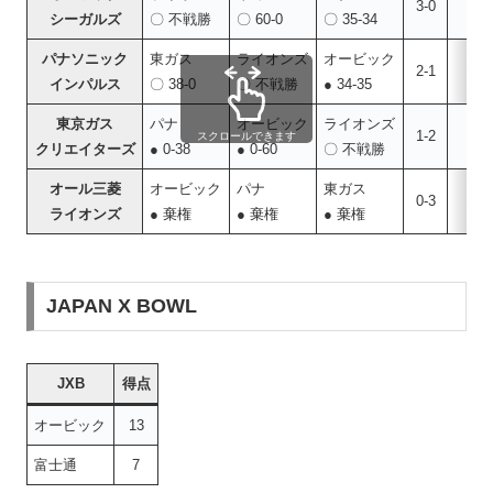
3-0
9
シーガルズ
〇 不戦勝
〇 60-0
〇 35-34
パナソニック
東ガス
ライオンズ
オービック
2-1
6
インパルス
〇 38-0
〇 不戦勝
● 34-35
東京ガス
パナ
オービック
ライオンズ
1-2
3
スクロールできます
クリエイターズ
● 0-38
● 0-60
〇 不戦勝
オール三菱
オービック
パナ
東ガス
0-3
0
ライオンズ
● 棄権
● 棄権
● 棄権
JAPAN X BOWL
JXB
得点
オービック
13
富士通
7