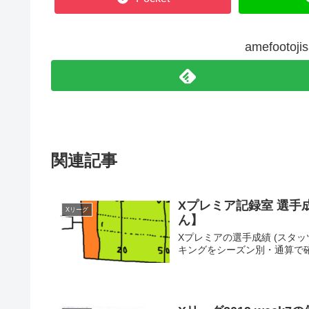
amefoot
関連記事
Xプレミア記録室 選
Xリーグ
ん】
Xプレミアの選手成績 (スタ
キングをシーズン別・通算で