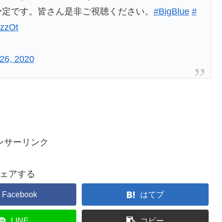
定です。皆さん是非ご視聴ください。
#BigBlue
#
RzzOt
26, 2020
ンサーリンク
ェアする
Facebook
はてブ
LINE
コピー