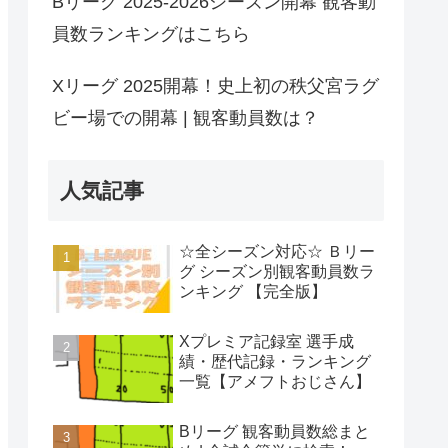
Bリーグ 2025-2026シーズン開幕 観客動
員数ランキングはこちら
Xリーグ 2025開幕！史上初の秩父宮ラグ
ビー場での開幕 | 観客動員数は？
人気記事
☆全シーズン対応☆ Ｂリー
グ シーズン別観客動員数ラ
ンキング 【完全版】
Xプレミア記録室 選手成
績・歴代記録・ランキング
一覧【アメフトおじさん】
Bリーグ 観客動員数総まと