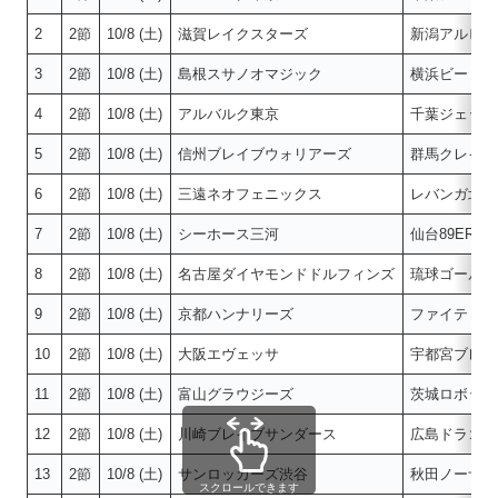
2
2節
10/8 (土)
滋賀レイクスターズ
新潟アルビレ
3
2節
10/8 (土)
島根スサノオマジック
横浜ビー・コ
4
2節
10/8 (土)
アルバルク東京
千葉ジェッツ
5
2節
10/8 (土)
信州ブレイブウォリアーズ
群馬クレイン
6
2節
10/8 (土)
三遠ネオフェニックス
レバンガ北海
7
2節
10/8 (土)
シーホース三河
仙台89ERS
8
2節
10/8 (土)
名古屋ダイヤモンドドルフィンズ
琉球ゴールデ
9
2節
10/8 (土)
京都ハンナリーズ
ファイティン
10
2節
10/8 (土)
大阪エヴェッサ
宇都宮ブレッ
11
2節
10/8 (土)
富山グラウジーズ
茨城ロボッツ
12
2節
10/8 (土)
川崎ブレイブサンダース
広島ドラゴン
13
2節
10/8 (土)
サンロッカーズ渋谷
秋田ノーザン
スクロールできます