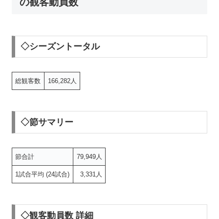
の観客動員数
◇シーズントータル
総観客数
166,282人
◇節サマリー
節合計
79,949人
1試合平均 (24試合)
3,331人
◇観客動員数 詳細