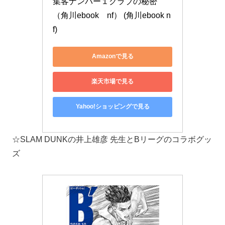
集客ナンバー１クラブの秘密　
（角川ebook　nf） (角川ebook n
f)
Amazonで見る
楽天市場で見る
Yahoo!ショッピングで見る
☆SLAM DUNKの井上雄彦 先生とBリーグのコラボグッ
ズ