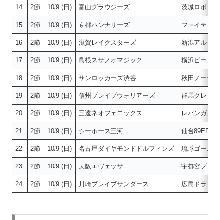
14
2節
10/9 (日)
富山グラウジーズ
茨城ロボッツ
15
2節
10/9 (日)
京都ハンナリーズ
ファイティン
16
2節
10/9 (日)
滋賀レイクスターズ
新潟アルビレ
17
2節
10/9 (日)
島根スサノオマジック
横浜ビー・コ
18
2節
10/9 (日)
サンロッカーズ渋谷
秋田ノーザン
19
2節
10/9 (日)
信州ブレイブウォリアーズ
群馬クレイン
20
2節
10/9 (日)
三遠ネオフェニックス
レバンガ北海
21
2節
10/9 (日)
シーホース三河
仙台89ERS
22
2節
10/9 (日)
名古屋ダイヤモンドドルフィンズ
琉球ゴールデ
23
2節
10/9 (日)
大阪エヴェッサ
宇都宮ブレッ
24
2節
10/9 (日)
川崎ブレイブサンダース
広島ドラゴン