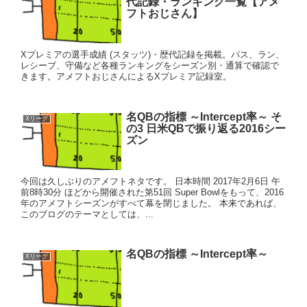
代記録・ランキング一覧【アメ
フトおじさん】
Xプレミアの選手成績 (スタッツ)・歴代記録を掲載。パス、ラン、
レシーブ、守備など各種ランキングをシーズン別・通算で確認で
きます。アメフトおじさんによるXプレミア記録室。
名QBの指標 ～Intercept率～ そ
Xリーグ
の3 日米QBで振り返る2016シー
ズン
今回は久しぶりのアメフトネタです。 日本時間 2017年2月6日 午
前8時30分 ほどから開催された第51回 Super Bowlをもって、2016
年のアメフトシーズンがすべて幕を閉じました。 本来であれば、
このブログのテーマとしては、...
名QBの指標 ～Intercept率～
Xリーグ